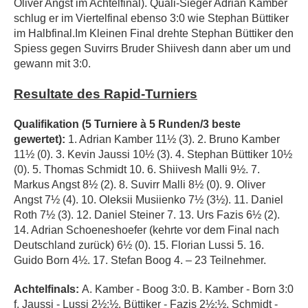
Oliver Angst im Achtelfinal). Quali-Sieger Adrian Kamber
schlug er im Viertelfinal ebenso 3:0 wie Stephan Büttiker
im Halbfinal.Im Kleinen Final drehte Stephan Büttiker den
Spiess gegen Suvirrs Bruder Shiivesh dann aber um und
gewann mit 3:0.
Resultate des Rapid-Turniers
Qualifikation (5 Turniere à 5 Runden/3 beste
gewertet):
1. Adrian Kamber 11½ (3). 2. Bruno Kamber
11½ (0). 3. Kevin Jaussi 10½ (3). 4. Stephan Büttiker 10½
(0). 5. Thomas Schmidt 10. 6. Shiivesh Malli 9½. 7.
Markus Angst 8½ (2). 8. Suvirr Malli 8½ (0). 9. Oliver
Angst 7½ (4). 10. Oleksii Musiienko 7½ (3½). 11. Daniel
Roth 7½ (3). 12. Daniel Steiner 7. 13. Urs Fazis 6½ (2).
14. Adrian Schoeneshoefer (kehrte vor dem Final nach
Deutschland zurück) 6½ (0). 15. Florian Lussi 5. 16.
Guido Born 4½. 17. Stefan Boog 4. – 23 Teilnehmer.
Achtelfinals:
A. Kamber - Boog 3:0. B. Kamber - Born 3:0
f. Jaussi - Lussi 2½:½. Büttiker - Fazis 2½:½. Schmidt -