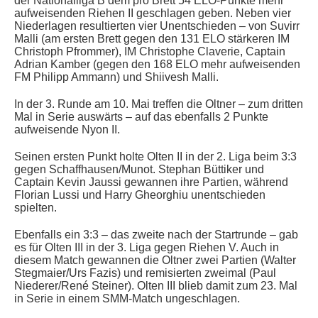
der Nationalliga B dem pro Brett 54 ELO-Punkte mehr
aufweisenden Riehen II geschlagen geben. Neben vier
Niederlagen resultierten vier Unentschieden – von Suvirr
Malli (am ersten Brett gegen den 131 ELO stärkeren IM
Christoph Pfrommer), IM Christophe Claverie, Captain
Adrian Kamber (gegen den 168 ELO mehr aufweisenden
FM Philipp Ammann) und Shiivesh Malli.
In der 3. Runde am 10. Mai treffen die Oltner – zum dritten
Mal in Serie auswärts – auf das ebenfalls 2 Punkte
aufweisende Nyon II.
Seinen ersten Punkt holte Olten II in der 2. Liga beim 3:3
gegen
Schaffhausen/Munot. Stephan Büttiker und
Captain Kevin Jaussi gewannen ihre Partien, während
Florian Lussi und Harry Gheorghiu unentschieden
spielten.
Ebenfalls ein 3:3 – das zweite nach der Startrunde – gab
es für
Olten III in der 3. Liga gegen Riehen V. Auch in
diesem Match gewannen die Oltner zwei Partien (Walter
Stegmaier/Urs Fazis
) und remisierten zweimal (Paul
Niederer/René Steiner
).
Olten III blieb damit zum 23. Mal
in Serie in einem SMM-Match ungeschlagen.