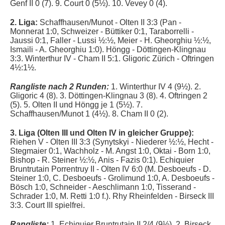
Genf II 0 (7). 9. Court 0 (5½). 10. Vevey 0 (4).
2. Liga:
Schaffhausen/Munot - Olten II 3:3 (Pan -
Monnerat 1:0, Schweizer - Büttiker 0:1, Taraborrelli -
Jaussi 0:1, Faller - Lussi ½:½, Meier - H. Gheorghiu ½:½,
Ismaili - A. Gheorghiu 1:0).
Höngg - Döttingen-Klingnau
3:3. Winterthur IV - Cham II 5:1. Gligoric Zürich - Oftringen
4½:1½.
Rangliste nach 2 Runden:
1. Winterthur IV 4 (9½). 2.
Gligoric 4 (8). 3. Döttingen-Klingnau 3 (8). 4. Oftringen 2
(5). 5. Olten II und Höngg je 1 (5½). 7.
Schaffhausen/Munot 1 (4½). 8. Cham II 0 (2).
3. Liga (Olten III und Olten IV in gleicher Gruppe):
Riehen V - Olten III 3:3 (Synytskyi - Niederer ½:½, Hecht -
Stegmaier 0:1, Wachholz - M. Angst 1:0, Oktai - Born 1:0,
Bishop - R. Steiner ½:½, Anis - Fazis 0:1). Echiquier
Bruntrutain Porrentruy II - Olten IV 6:0 (M. Desboeufs - D.
Steiner 1:0, C. Desboeufs - Grolimund 1:0, A. Desboeufs -
Bösch 1:0, Schneider - Aeschlimann 1:0, Tisserand -
Schrader 1:0, M. Retti 1:0 f.). Rhy Rheinfelden - Birseck III
3:3. Court III spielfrei.
Rangliste:
1. Echiquier Bruntrutain II 2/4 (9½).
2. Birseck