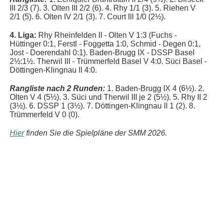
III 2/3 (7). 3. Olten III 2/2 (6). 4. Rhy 1/1 (3). 5. Riehen V
2/1 (5). 6. Olten IV 2/1 (3). 7. Court III 1/0 (2½).
4. Liga:
Rhy Rheinfelden II - Olten V 1:3 (Fuchs -
Hüttinger 0:1, Ferstl - Foggetta 1:0, Schmid - Degen 0:1,
Jost - Doerendahl 0:1).
Baden-Brugg IX - DSSP Basel
2½:1½. Therwil III - Trümmerfeld Basel V 4:0. Süci Basel -
Döttingen-Klingnau II 4:0.
Rangliste nach 2 Runden:
1. Baden-Brugg IX 4 (6½). 2.
Olten V 4 (5½). 3. Süci und Therwil III je 2 (5½). 5. Rhy II 2
(3
½). 6.
DSSP 1 (3½). 7. Döttingen-Klingnau II 1 (2). 8.
Trümmerfeld V 0 (0).
Hier
finden Sie die Spielpläne der SMM 2026.