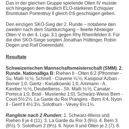
Das in der gleichen Gruppe spielende
Olten IV musste
sich hingegen dem deutlich ELO-stärkeren
Echiquier
Bruntrutain Porrentruy II gleich 0:6 geschlagen geben.
Den einzigen SKO-Sieg der 2. Runde – notabene den
zweiten nach dem Startdurchgang – feierte Absteiger
Olten V in der 4. Liga: 3:1 gegen Rhy Rheinfelden II. Für
die drei SKO-Siege sorgten Jonathan
Hüttinger, Robin
Degen und Ralf Doerendahl.
Resultate
Schweizerischen Mannschaftsmeisterschaft (SMM). 2
.
Runde. Nationalliga B:
Riehen II - Olten 6:2 (Pfrommer -
Su. Malli ½:½, Schnell - Claverie ½:½, Kasipour Azbari -
Borner 1:0, Giertz - Kwiatkowski 1:0, Ammann - A.
Kamber ½:½, Deubelbeiss - Sh. Malli ½:½, Canatar -
Porreca 1:0, Brait - Musiienko 1:0). Schwarz-Weiss Bern -
Court 5½:2½. La Garde du Roi Prangins - Bern 4:4. Nyon
II - Genf II 4½:3½. Solothurn - Vevey 6½:1½.
Rangliste nach 2 Runden:
1. Schwarz-Weiss und
Riehen II je 4 (11).
3. La Garde du Roi 3 (9½). 4. Bern 3
(8½). 5. Solothurn 2 (9½). 6. Nyon II und Olten je 2 (7). 8.