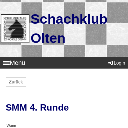
Schachklub
Olten
Menü
Login
Zurück
SMM 4. Runde
Wann