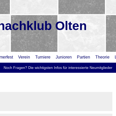
hachklub Olten
erfest
Verein
Turniere
Junioren
Partien
Theorie
Noch Fragen? Die wichtigsten Infos für interessierte Neumitglieder