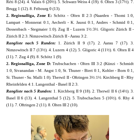
Réti 8 (24). 4. Valais 6 (20½). 5. Schwarz-Weiss 4 (19). 6. Olten 3 (17½). 7.
Brugg 1 (12). 8. Fribourg 0 (13).
2. Regionalliga, Zone E:
Schötz - Olten II 2:3 (Naarden - Thomi 1:0,
Lampart - Monnerat 0:1, Aecherli - K. Jaussi 0:1, Andres - Schmid 0:1,
Dossenbach - Stegmaier 1:0). Zug II - Luzern 1½:3½. Gligoric Zürich II -
Zürich II 2:3. Nimzowitsch Zürich II - Aarau 3:2.
Rangliste nach 5 Runden:
1. Zürich II 9 (17). 2. Aarau 7 (17). 3.
Nimzowitsch II 7 (13½). 4. Luzern 4 (12). 5. Gligoric 4 (11½). 6. Olten II 4
(11). 7. Zug 4 (9). 8. Schötz 1 (9).
2. Regionalliga, Zone D:
Trubschachen - Olten III 3:2 (Künzi - Schmidt
1:0, Sivanandan - M. Angst 1:0, St. Thuner - Bieri 0:1, Kohler - Born 0:1,
Si. Thuner - Su. Malli 1:0). Therwil II - Oftringen 3½:1½. Kirchberg II - Rhy
Rheinfelden 4:1. Langenthal - Basel II 2:3.
Rangliste nach 5 Runden:
1. Kirchberg II 9 (18). 2. Therwil II 6 (14½). 3.
Basel II 6 (13). 4. Langenthal 5 (12). 5. Trubschachen 5 (10½). 6. Rhy 4
(11). 7. Oftringen 2 (11). 8. Olten III 2 (10).