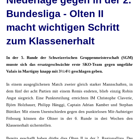
Niederlage gegen in der 2.
Bundesliga - Olten II
macht wichtigen Schritt
zum Klassenerhalt
In der 5. Runde der Schweizerischen Gruppenmeisterschaft (SGM)
musste sich das ersatzgeschwächte erste SKO-Team gegen ungefähr
Valais in Martigny knapp mit 3½:4½ geschlagen geben.
In einem ausgeglichenen Match zweier gleich starker Mannschaften, in
dem fünf der acht Partien mit einem Remis endeten, blieb einzig Robin
Angst siegreich. Eine Punkteteilung erreichten IM Christophe Claverie,
Björn Holzhauer, Philipp Hänggi, Captain Adrian Kamber und Stephan
Büttiker. Mit einem Unentschieden gegen den punktelosen Mit-Aufsteiger
Fribourg können die Oltner in der 6. Runde in drei Wochen den
Klassenerhalt sicherstellen.
Bereits geschafft haben dürfte dies Olten II in der 2. Regionalliga. Das