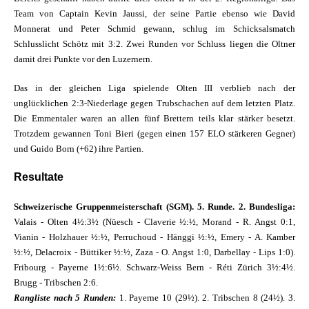
Team von Captain Kevin Jaussi, der seine Partie ebenso wie David
Monnerat und Peter Schmid gewann, schlug im Schicksalsmatch
Schlusslicht Schötz mit 3:2. Zwei Runden vor Schluss liegen die Oltner
damit drei Punkte vor den Luzernern.
Das in der gleichen Liga spielende Olten III verblieb nach der
unglücklichen 2:3-Niederlage gegen Trubschachen auf dem letzten Platz.
Die Emmentaler waren an allen fünf Brettern teils klar stärker besetzt.
Trotzdem gewannen Toni Bieri (gegen einen 157 ELO stärkeren Gegner)
und Guido Born (+62) ihre Partien.
Resultate
Schweizerische Gruppenmeisterschaft (SGM). 5. Runde. 2. Bundesliga:
Valais - Olten 4½:3½ (Nüesch - Claverie ½:½, Morand - R. Angst 0:1,
Vianin - Holzhauer ½:½, Perruchoud - Hänggi ½:½, Emery - A. Kamber
½:½, Delacroix - Büttiker ½:½, Zaza - O. Angst 1:0, Darbellay - Lips 1:0).
Fribourg - Payerne 1½:6½. Schwarz-Weiss Bern - Réti Zürich 3½:4½.
Brugg - Tribschen 2:6.
Rangliste nach 5 Runden:
1. Payerne 10 (29½). 2. Tribschen 8 (24½). 3.