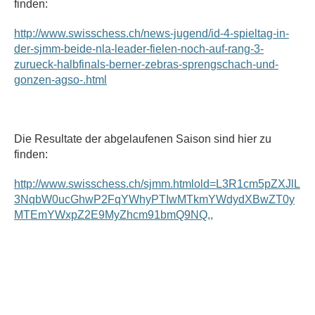
finden:
http://www.swisschess.ch/news-jugend/id-4-spieltag-in-
der-sjmm-beide-nla-leader-fielen-noch-auf-rang-3-
zurueck-halbfinals-berner-zebras-sprengschach-und-
gonzen-agso-.html
Die Resultate der abgelaufenen Saison sind hier zu
finden:
http://www.swisschess.ch/sjmm.htmlold=L3R1cm5pZXJlL
3NqbW0ucGhwP2FqYWhyPTIwMTkmYWdydXBwZT0y
MTEmYWxpZ2E9MyZhcm91bmQ9NQ,,