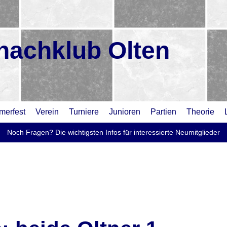
hachklub Olten
erfest
Verein
Turniere
Junioren
Partien
Theorie
Noch Fragen? Die wichtigsten Infos für interessierte Neumitglieder