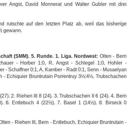
liver Angst, David Monnerat und Walter Gubler mit drei
und rutschte auf den letzten Platz ab, weil das bisherige
:1½ gewann.
haft (SMM). 5. Runde. 1. Liga. Nordwest:
Olten - Bern
zhauer - Horber 1:0, R. Angst - Schlegel 1:0, Hohler -
er - Schaffner 0:1, A. Kamber - Radt 0:1, Senn - Musaelyan
ch - Echiquier Bruntrutain Porrentruy 3½:4½. Trubschachen
(27). 2. Riehen III 8 (24). 3. Trubschachen II 6 (24). 4. Bern
0). 6. Entlebuch 4 (22½). 7. Basel 1 (14½). 8. Birseck 0
lten - Riehen III, Bern - Entlebuch, Echiquier Bruntrutain -