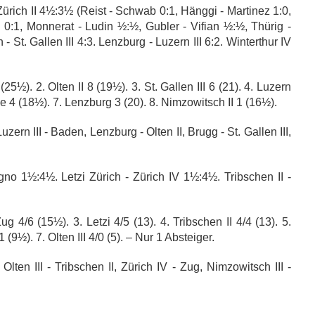
Zürich II 4½:3½ (Reist - Schwab 0:1, Hänggi - Martinez 1:0,
 0:1, Monnerat - Ludin ½:½, Gubler - Vifian ½:½, Thürig -
 St. Gallen III 4:3. Lenzburg - Luzern III 6:2. Winterthur IV
25½). 2. Olten II 8 (19½). 3. St. Gallen III 6 (21). 4. Luzern
je 4 (18½). 7. Lenzburg 3 (20). 8. Nimzowitsch II 1 (16½).
uzern III - Baden, Lenzburg - Olten II, Brugg - St. Gallen III,
agno 1½:4½. Letzi Zürich - Zürich IV 1½:4½. Tribschen II -
 4/6 (15½). 3. Letzi 4/5 (13). 4. Tribschen II 4/4 (13). 5.
 (9½). 7. Olten III 4/0 (5). – Nur 1 Absteiger.
Olten III - Tribschen II, Zürich IV - Zug, Nimzowitsch III -