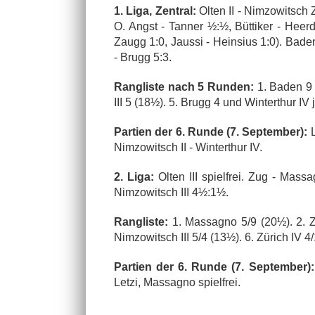
1. Liga, Zentral:
Olten II - Nimzowitsch 
O. Angst - Tanner ½:½, Büttiker - Heerd
Zaugg 1:0, Jaussi - Heinsius 1:0). Baden -
- Brugg 5:3.
Rangliste nach 5 Runden:
1. Baden 9 (
III 5 (18½). 5. Brugg 4 und Winterthur IV 
Partien der 6. Runde (7. September):
L
Nimzowitsch II - Winterthur IV.
2. Liga:
Olten III spielfrei. Zug - Mass
Nimzowitsch III 4½:1½.
Rangliste:
1. Massagno 5/9 (20½). 2. Zug
Nimzowitsch III 5/4 (13½). 6. Zürich IV 4/1
Partien der 6. Runde (7. September):
Letzi, Massagno spielfrei.