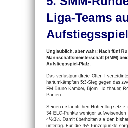
5. SMM-Runde:
Liga-Teams au
Aufstiegsspiel
Unglaublich, aber wahr: Nach fünf Ru
Mannschaftsmeisterschaft (SMM) beid
Aufstiegsspiel-Platz.
Das verlustpunktfreie Olten I verteidi
hartumkämpften 5:3-Sieg gegen das zwe
FM Bruno Kamber, Björn Holzhauer, Ro
Partien.
Seinen erstaunlichen Höhenflug setzte in
34 ELO-Punkte weniger aufweisenden Mi
4½:3½. Damit überholten sie den bisher
unterlag. Für die 4½ Einzelpunkte sor