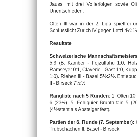
Jaussi mit drei Vollerfolgen sowie O
Unentschieden.
Olten III war in der 2. Liga spielfrei 
Schlusslicht Zürich IV gegen Letzi 4½
Resultate
Schweizerische Mannschaftsmeistersc
5:3 (B. Kamber - Fejzullahu 1:0, Hol
Ramseyer 0:1, Claverie - Gast 1:0, Kupp
1:0). Riehen III - Basel 5½:2½. Entlebu
II - Birseck 7½:½.
Rangliste nach 5 Runden:
1. Olten 10 
6 (23½). 5. Echiquier Bruntrutain 5 (2
(4½/steht als Absteiger fest).
Partien der 6. Runde (7. September):
O
Trubschachen II, Basel - Birseck.