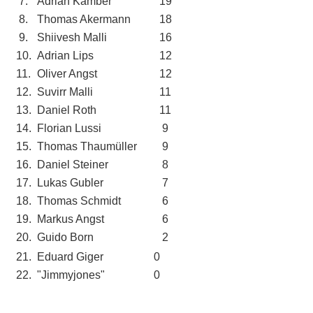
7.
Adrian Kamber
19
8.
Thomas Akermann
18
9.
Shiivesh Malli
16
10.
Adrian Lips
12
11.
Oliver Angst
12
12.
Suvirr Malli
11
13.
Daniel Roth
11
14.
Florian Lussi
9
15.
Thomas Thaumüller
9
16.
Daniel Steiner
8
17.
Lukas Gubler
7
18.
Thomas Schmidt
6
19.
Markus Angst
6
20.
Guido Born
2
21.
Eduard Giger
0
22.
"Jimmyjones"
0