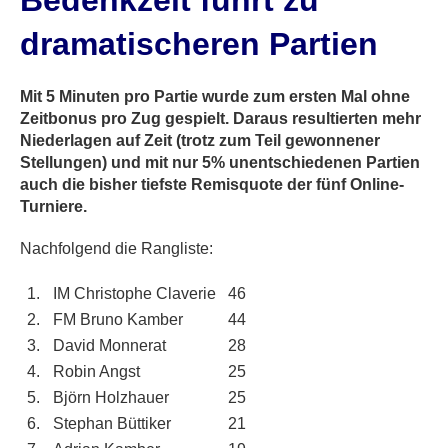
Bedenkzeit führt zu
dramatischeren Partien
Mit 5 Minuten pro Partie wurde zum ersten Mal ohne
Zeitbonus pro Zug gespielt. Daraus resultierten mehr
Niederlagen auf Zeit (trotz zum Teil gewonnener
Stellungen) und mit nur 5% unentschiedenen Partien
auch die bisher tiefste Remisquote der fünf Online-
Turniere.
Nachfolgend die Rangliste:
1.
IM Christophe Claverie
46
2.
FM Bruno Kamber
44
3.
David Monnerat
28
4.
Robin Angst
25
5.
Björn Holzhauer
25
6.
Stephan Büttiker
21