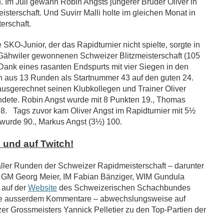
 Im Juli gewann Robin Angsts jüngerer Bruder Oliver in
sterschaft. Und Suvirr Malli holte im gleichen Monat in
erschaft.
 SKO-Junior, der das Rapidturnier nicht spielte, sorgte in
l Gähwiler gewonnenen Schweizer Blitzmeisterschaft (105
 Dank eines rasanten Endspurts mit vier Siegen in den
en aus 13 Runden als Startnummer 43 auf den guten 24.
usgerechnet seinen Klubkollegen und Trainer Oliver
andete. Robin Angst wurde mit 8 Punkten 19., Thomas
78. Tags zuvor kam Oliver Angst im Rapidturnier mit 5½
wurde 90., Markus Angst (3½) 100.
 und auf Twitch!
 aller Runden der Schweizer Rapidmeisterschaft – darunter
 GM Georg Meier, IM Fabian Bänziger, WIM Gundula
 auf der
Website
des Schweizerischen Schachbundes
ie ausserdem Kommentare – abwechslungsweise auf
r Grossmeisters Yannick Pelletier zu den Top-Partien der