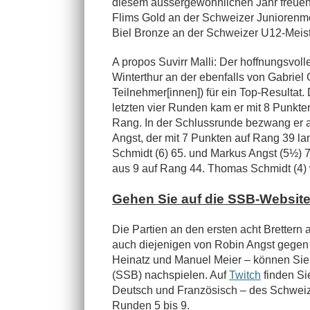
diesem aussergewöhnlichen Jahr freuen.
Flims Gold an der Schweizer Juniorenmei
Biel Bronze an der Schweizer U12-Meist
A propos Suvirr Malli: Der hoffnungsvolle
Winterthur an der ebenfalls von Gabrie
Teilnehmer[innen]) für ein Top-Resultat.
letzten vier Runden kam er mit 8 Punkt
Rang. In der Schlussrunde bezwang er a
Angst, der mit 7 Punkten auf Rang 39 l
Schmidt (6) 65. und Markus Angst (5½) 
aus 9 auf Rang 44. Thomas Schmidt (4) 
Gehen Sie auf die SSB-Website
Die Partien an den ersten acht Brettern
auch diejenigen von Robin Angst gegen
Heinatz und Manuel Meier – können Sie
(SSB) nachspielen. Auf
Twitch
finden S
Deutsch und Französisch – des Schweize
Runden 5 bis 9.