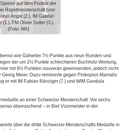
Spieler auf dem Podest der
r Rapidmeisterschaft (von
Robin Angst (2.), IM Gabriel
 (1.), FM Oliver Sutter (3.).
(Foto: MA)
e ebenso wie Gähwiler 7½ Punkte aus neun Runden und
wegen der um 2½ Punkte schlechteren Buchholz-Wertung.
rnier mit 8½ Punkten souverän gewinnenden, jedoch nicht
er Georg Meier. Dazu remisierte gegen Prokopios Mamalis
lug er mit IM Fabian Bänziger (7.) und WIM Gundula
rmedaille an einer Schweizer Meisterschaft. Vor sechs
enso überraschend – in Biel Vizemeister in der
ereits über die dritte Schweizer-Meisterschafts-Medaille in