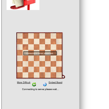
In der Schlussrunde schlug R
Angst die zweifache Schwei
Meisterin WIM Gundula Heinatz.
MA)