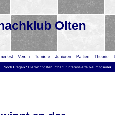
hachklub Olten
erfest
Verein
Turniere
Junioren
Partien
Theorie
Noch Fragen? Die wichtigsten Infos für interessierte Neumitglieder