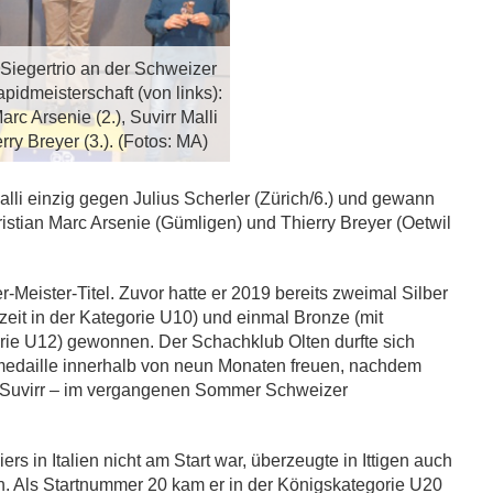
iegertrio an der Schweizer
idmeisterschaft (von links):
arc Arsenie (2.), Suvirr Malli
erry Breyer (3.). (Fotos: MA)
lli einzig gegen Julius Scherler (Zürich/6.) und gewann
istian Marc Arsenie (Gümligen) und Thierry Breyer (Oetwil
er-Meister-Titel. Zuvor hatte er 2019 bereits zweimal Silber
eit in der Kategorie U10) und einmal Bronze (mit
rie U12) gewonnen. Der Schachklub Olten durfte sich
edaille innerhalb von neun Monaten freuen, nachdem
n Suvirr – im vergangenen Sommer Schweizer
s in Italien nicht am Start war, überzeugte in Ittigen auch
esh. Als Startnummer 20 kam er in der Königskategorie U20