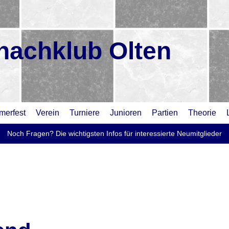
hachklub Olten
erfest
Verein
Turniere
Junioren
Partien
Theorie
Noch Fragen? Die wichtigsten Infos für interessierte Neumitglieder