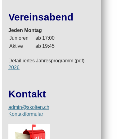
Vereinsabend
Jeden Montag
Junioren
ab 17:00
Aktive
ab 19:45
Detailliertes Jahresprogramm (pdf):
2026
Kontakt
admin@skolten.ch
Suvirr Malli (rechts) gewann se
Kontaktformular
sieben Partien – so auch in 
Schlussrunde gegen Lionel Gut,
vergangenen Jahr Schweizer 
Online-Rapidmeister geworden