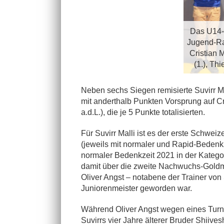
Das U14-S
Jugend-Rap
Cristian M
(1.), Thi
Neben sechs Siegen remisierte Suvirr Ma
mit anderthalb Punkten Vorsprung auf Cr
a.d.L.), die je 5 Punkte totalisierten.
Für Suvirr Malli ist es der erste Schweiz
(jeweils mit normaler und Rapid-Bedenkz
normaler Bedenkzeit 2021 in der Katego
damit über die zweite Nachwuchs-Goldm
Oliver Angst – notabene der Trainer vo
Juniorenmeister geworden war.
Während Oliver Angst wegen eines Turnier
Suvirrs vier Jahre älterer Bruder Shiiv