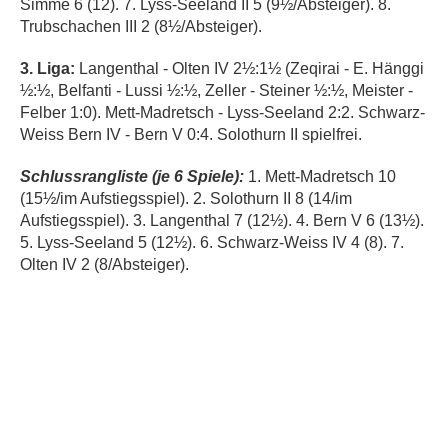
Simme 6 (12). 7. Lyss-Seeland II 5 (9½/Absteiger). 8.
Trubschachen III 2 (8½/Absteiger).
3. Liga:
Langenthal - Olten IV 2½:1½ (Zeqirai - E. Hänggi
½:½, Belfanti - Lussi ½:½, Zeller - Steiner ½:½, Meister -
Felber 1:0). Mett-Madretsch - Lyss-Seeland 2:2. Schwarz-
Weiss Bern IV - Bern V 0:4. Solothurn II spielfrei.
Schlussrangliste (je 6 Spiele):
1. Mett-Madretsch 10
(15½/im Aufstiegsspiel). 2. Solothurn II 8 (14/im
Aufstiegsspiel). 3. Langenthal 7 (12½). 4. Bern V 6 (13½).
5. Lyss-Seeland 5 (12½). 6. Schwarz-Weiss IV 4 (8). 7.
Olten IV 2 (8/Absteiger).