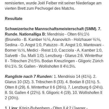
remisierten, wurde Joël Felber mit seiner Niederlage am
vierten Brett zum Pechvogel des Matchs.
Resultate
Schweizerische Mannschaftsmeisterschaft (SMM). 7.
Runde. Nationalliga B:
Mendrisio - Olten 6½:1½
(Brunello - B. Kamber ½:½, Aranovitch - Holzhauer ½:½,
Sedina - O. Angst 1:0, Patuzzo - R. Angst 1:0, Mantovani -
Borner ½:½, Medici - Reist 1:0, Cacciola - A. Kamber 1:0,
Salvetti - Su. Malli 1:0). Lenzburg - Glarus 2:6. Winterthur
II - Tribschen 2½:5½. Bodan Kreuzlingen - Gligoric Zürich
6½:1½. St. Gallen - Wollishofen II 4½:3½.
Rangliste nach 7 Runden:
1. Mendrisio 14 (41½). 2.
Glarus 10 (32). 3. Tribschen 8 (33). 4. Bodan 8 (31½). 5.
Olten 8 (29). 6. Winterthur II 6 (26½). 7. Lenzburg 6 (24½).
8. St. Gallen 4 (22½). 9. Gligoric 4 (19). 10. Wollishofen II
2 (20½).
1. Liga:
Köniz-Bubenberg - Olten II 4:2 (Jaeger -