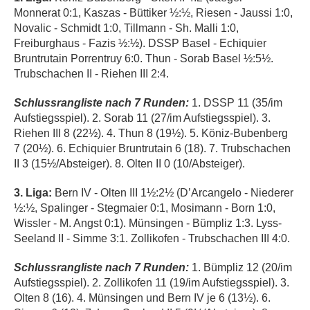
Monnerat 0:1, Kaszas - Büttiker ½:½, Riesen - Jaussi 1:0,
Novalic - Schmidt 1:0, Tillmann - Sh. Malli 1:0,
Freiburghaus - Fazis ½:½). DSSP Basel - Echiquier
Bruntrutain Porrentruy 6:0. Thun - Sorab Basel ½:5½.
Trubschachen II - Riehen III 2:4.
Schlussrangliste nach 7 Runden:
1. DSSP 11 (35/im
Aufstiegsspiel). 2. Sorab 11 (27/im Aufstiegsspiel). 3.
Riehen III 8 (22½). 4. Thun 8 (19½). 5. Köniz-Bubenberg
7 (20½). 6. Echiquier Bruntrutain 6 (18). 7. Trubschachen
II 3 (15½/Absteiger). 8. Olten II 0 (10/Absteiger).
3. Liga:
Bern IV - Olten III 1½:2½ (D’Arcangelo - Niederer
½:½, Spalinger - Stegmaier 0:1, Mosimann - Born 1:0,
Wissler - M. Angst 0:1). Münsingen - Bümpliz 1:3. Lyss-
Seeland II - Simme 3:1. Zollikofen - Trubschachen III 4:0.
Schlussrangliste nach 7 Runden:
1. Bümpliz 12 (20/im
Aufstiegsspiel). 2. Zollikofen 11 (19/im Aufstiegsspiel). 3.
Olten 8 (16). 4. Münsingen und Bern IV je 6 (13½). 6.