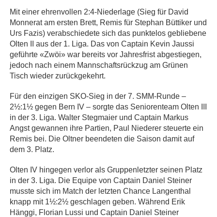
Mit einer ehrenvollen 2:4-Niederlage (Sieg für David
Monnerat am ersten Brett, Remis für Stephan Büttiker und
Urs Fazis) verabschiedete sich das punktelos gebliebene
Olten II aus der 1. Liga. Das von Captain Kevin Jaussi
geführte «Zwöi» war bereits vor Jahresfrist abgestiegen,
jedoch nach einem Mannschaftsrückzug am Grünen
Tisch wieder zurückgekehrt.
Für den einzigen SKO-Sieg in der 7. SMM-Runde –
2½:1½ gegen Bern IV – sorgte das Seniorenteam Olten III
in der 3. Liga. Walter Stegmaier und Captain Markus
Angst gewannen ihre Partien, Paul Niederer steuerte ein
Remis bei. Die Oltner beendeten die Saison damit auf
dem 3. Platz.
Olten IV hingegen verlor als Gruppenletzter seinen Platz
in der 3. Liga. Die Equipe von Captain Daniel Steiner
musste sich im Match der letzten Chance Langenthal
knapp mit 1½:2½ geschlagen geben. Während Erik
Hänggi, Florian Lussi und Captain Daniel Steiner