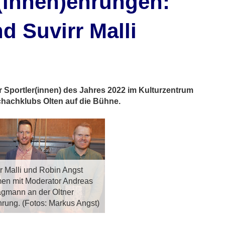
r(innen)ehrungen:
d Suvirr Malli
r Sportler(innen) des Jahres 2022 im Kulturzentrum
chachklubs Olten auf die Bühne.
r Malli und Robin Angst
n mit Moderator Andreas
gmann an der Oltner
hrung. (Fotos: Markus Angst)