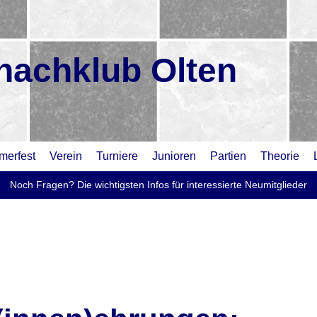
hachklub Olten
erfest
Verein
Turniere
Junioren
Partien
Theorie
Noch Fragen? Die wichtigsten Infos für interessierte Neumitglieder