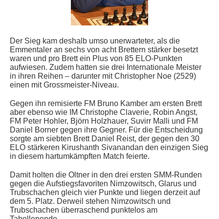
Der Sieg kam deshalb umso unerwarteter, als die
Emmentaler an sechs von acht Brettern stärker besetzt
waren und pro Brett ein Plus von 85 ELO-Punkten
aufwiesen. Zudem hatten sie drei Internationale Meister
in ihren Reihen – darunter mit Christopher Noe (2529)
einen mit Grossmeister-Niveau.
Gegen ihn remisierte FM Bruno Kamber am ersten Brett
aber ebenso wie IM Christophe Claverie, Robin Angst,
FM Peter Hohler, Björn Holzhauer, Suvirr Malli und FM
Daniel Borner gegen ihre Gegner. Für die Entscheidung
sorgte am siebten Brett Daniel Reist, der gegen den 30
ELO stärkeren Kirushanth Sivanandan den einzigen Sieg
in diesem hartumkämpften Match feierte.
Damit holten die Oltner in den drei ersten SMM-Runden
gegen die Aufstiegsfavoriten Nimzowitsch, Glarus und
Trubschachen gleich vier Punkte und liegen derzeit auf
dem 5. Platz. Derweil stehen Nimzowitsch und
Trubschachen überraschend punktelos am
Tabellenende…