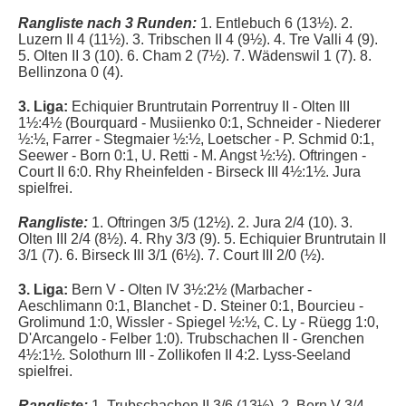
Rangliste nach 3 Runden:
1. Entlebuch 6 (13½). 2.
Luzern II 4 (11½). 3. Tribschen II 4 (9½). 4. Tre Valli 4 (9).
5.
Olten II 3 (10).
6. Cham 2 (7½). 7.
Wädenswil 1 (7).
8.
Bellinzona 0 (4).
3. Liga:
Echiquier Bruntrutain Porrentruy II -
Olten III
1½:4½ (
Bourquard - Musiienko 0:1, Schneider - Niederer
½:½, Farrer - Stegmaier ½:½, Loetscher - P. Schmid 0:1,
Seewer - Born 0:1, U. Retti - M. Angst ½:½
). Oftringen -
Court II 6:0. Rhy Rheinfelden - Birseck III 4½
:1½. Jura
spielfrei.
Rangliste:
1. Oftringen 3/5 (12½). 2. Jura 2/4 (10). 3.
Olten III 2/4 (8½). 4.
Rhy 3/3 (9). 5. Echiquier Bruntrutain II
3/1 (7). 6.
Birseck III 3/1 (6½).
7. Court III 2/0 (½).
3. Liga:
Bern V - Olten IV 3½:2½ (
Marbacher -
Aeschlimann 0:1, Blanchet - D. Steiner 0:1, Bourcieu -
Grolimund 1:0, Wissler - Spiegel ½:½, C. Ly - Rüegg 1:0,
D'Arcangelo - Felber 1:0
). Trubschachen II - Grenchen
4½:1½. Solothurn III - Zollikofen II 4:2. Lyss-Seeland
spielfrei.
Rangliste:
1. Trubschachen II 3/6 (13½). 2. Bern V 3/4