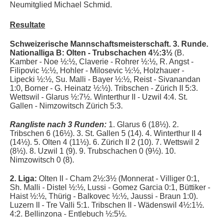
Neumitglied Michael Schmid.
Resultate
Schweizerische Mannschaftsmeisterschaft. 3. Runde.
Nationalliga B:
Olten - Trubschachen 4½:3½
(B.
Kamber - Noe ½:½, Claverie - Rohrer ½:½, R. Angst -
Filipovic ½:½, Hohler - Milosevic ½:½, Holzhauer -
Lipecki ½:½, Su. Malli - Bayer ½:½, Reist - Sivanandan
1:0, Borner - G. Heinatz ½:½). Tribschen - Zürich II 5:3.
Wettswil - Glarus ½:7½. Winterthur II - Uzwil 4:4. St.
Gallen - Nimzowitsch Zürich 5:3.
Rangliste nach 3 Runden:
1. Glarus 6 (18½). 2.
Tribschen 6 (16½). 3. St. Gallen 5 (14). 4. Winterthur II 4
(14½). 5. Olten 4 (11½). 6. Zürich II 2 (10). 7. Wettswil 2
(8½). 8. Uzwil 1 (9). 9. Trubschachen 0 (9½). 10.
Nimzowitsch 0 (8).
2. Liga:
Olten II -
Cham 2
½:3½ (
Monnerat - Villiger 0:1,
Sh. Malli - Distel ½:½, Lussi - Gomez Garcia 0:1, Büttiker -
Haist ½:½, Thürig - Balkovec ½:½, Jaussi - Braun 1:0
).
Luzern II - Tre Valli 5:1. Tribschen II -
Wädenswil 4
½:1½.
4:2.
Bellinzona -
Entlebuch ½:5½.