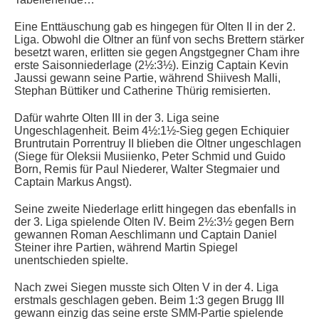
Eine Enttäuschung gab es hingegen für Olten II in der 2.
Liga. Obwohl die Oltner an fünf von sechs Brettern stärker
besetzt waren, erlitten sie gegen Angstgegner Cham ihre
erste Saisonniederlage (2½:3½). Einzig Captain Kevin
Jaussi gewann seine Partie, während Shiivesh Malli,
Stephan Büttiker und Catherine Thürig remisierten.
Dafür wahrte Olten III in der 3. Liga seine
Ungeschlagenheit. Beim 4½:1½-Sieg gegen Echiquier
Bruntrutain Porrentruy II blieben die Oltner ungeschlagen
(Siege für
Oleksii Musiienko, Peter Schmid und Guido
Born, Remis für Paul Niederer, Walter Stegmaier und
Captain Markus Angst)
.
Seine zweite Niederlage erlitt hingegen das ebenfalls in
der 3. Liga spielende Olten IV. Beim 2½:3½ gegen Bern
gewannen Roman Aeschlimann und Captain Daniel
Steiner ihre Partien, während Martin Spiegel
unentschieden spielte.
Nach zwei Siegen musste sich Olten V in der 4. Liga
erstmals geschlagen geben. Beim 1:3 gegen Brugg III
gewann einzig das seine erste SMM-Partie spielende