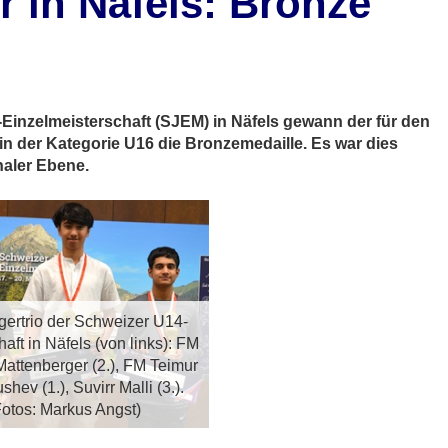
r in Näfels: Bronze
!
Einzelmeisterschaft (SJEM) in Näfels gewann der für den
 in der Kategorie U16 die Bronzemedaille. Es war dies
naler Ebene.
gertrio der Schweizer U14-
aft in Näfels (von links): FM
Mattenberger (2.), FM Teimur
hev (1.), Suvirr Malli (3.).
Fotos: Markus Angst)