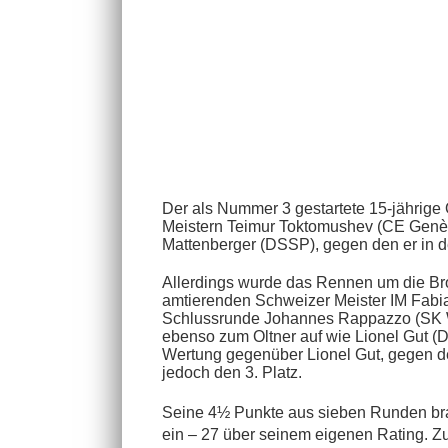
Der als Nummer 3 gestartete 15-jährige
Meistern
Teimur Toktomushev (CE Genève
Mattenberger (DSSP), gegen den er in der
Allerdings wurde das Rennen um die B
amtierenden Schweizer Meister IM Fabian 
Schlussrunde Johannes Rappazzo (SK W
ebenso zum Oltner auf wie Lionel Gut 
Wertung gegenüber Lionel Gut, gegen den
jedoch den 3. Platz.
Seine 4½ Punkte aus sieben Runden br
ein – 27 über seinem eigenen Rating. Z