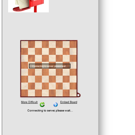
Suvirr Mallis Bronzemedaille in
ist sein siebtes Edelmetall a
nationaler Ebene.