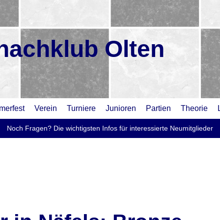
hachklub Olten
erfest
Verein
Turniere
Junioren
Partien
Theorie
Noch Fragen? Die wichtigsten Infos für interessierte Neumitglieder