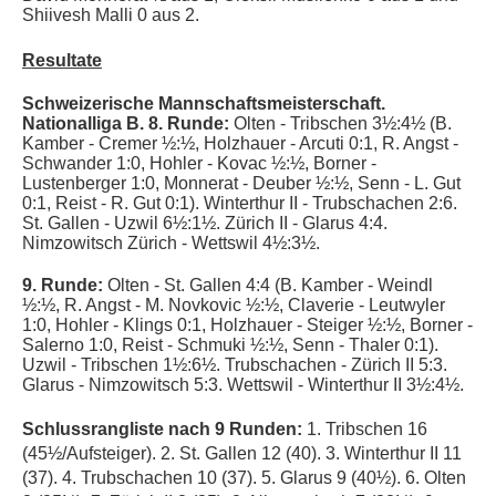
Shiivesh Malli 0 aus 2.
Resultate
Schweizerische Mannschaftsmeisterschaft.
Nationalliga B. 8. Runde:
Olten - Tribschen 3½:4½
(
B.
Kamber - Cremer ½:½, Holzhauer - Arcuti 0:1, R. Angst -
Schwander 1:0, Hohler - Kovac ½:½, Borner -
Lustenberger 1:0, Monnerat - Deuber ½:½, Senn - L. Gut
0:1, Reist - R. Gut 0:1
).
Winterthur II - Trubschachen 2:6.
St. Gallen - Uzwil 6½:1½. Zürich II - Glarus 4:4.
Nimzowitsch Zürich - Wettswil 4½:3½
.
9. Runde:
Olten - St. Gallen 4:4
(B.
Kamber - Weindl
½:½
, R. Angst - M. Novkovic ½:½, Claverie - Leutwyler
1:0, Hohler - Klings 0:1, Holzhauer - Steiger
½:½
, Borner -
Salerno 1:0, Reist - Schmuki
½:½
, Senn - Thaler 0:1)
.
Uzwil - Tribschen 1½:6½. Trubschachen - Zürich II 5:3.
Glarus - Nimzowitsch 5:3. Wettswil - Winterthur II 3½:4½.
Schlussrangliste nach 9 Runden:
1. Tribschen 16
(45½/Aufsteiger). 2. St. Gallen 12 (40). 3. Winterthur II 11
(37). 4. Trubschachen 10 (37). 5. Glarus 9 (40½). 6. Olten