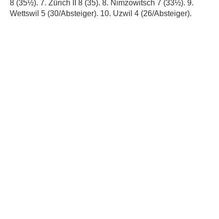
8 (35½). 7. Zürich II 8 (35). 8. Nimzowitsch 7 (33½). 9.
Wettswil 5 (30/Absteiger). 10. Uzwil 4 (26/Absteiger).