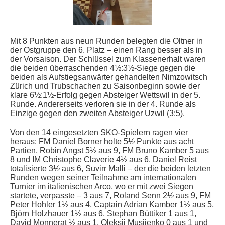
Mit 8 Punkten aus neun Runden belegten die Oltner in
der Ostgruppe den 6. Platz – einen Rang besser als in
der Vorsaison. Der Schlüssel zum Klassenerhalt waren
die beiden überraschenden 4½:3½-Siege gegen die
beiden als Aufstiegsanwärter gehandelten Nimzowitsch
Zürich und Trubschachen zu Saisonbeginn sowie der
klare 6½:1½-Erfolg gegen Absteiger Wettswil in der 5.
Runde. Andererseits verloren sie in der 4. Runde als
Einzige gegen den zweiten Absteiger Uzwil (3:5).
Von den 14 eingesetzten SKO-Spielern ragen vier
heraus: FM Daniel Borner holte 5½ Punkte aus acht
Partien, Robin Angst 5½ aus 9, FM Bruno Kamber 5 aus
8 und IM Christophe Claverie 4½ aus 6. Daniel Reist
totalisierte 3½ aus 6, Suvirr Malli – der die beiden letzten
Runden wegen seiner Teilnahme am internationalen
Turnier im italienischen Arco, wo er mit zwei Siegen
startete, verpasste – 3 aus 7, Roland Senn 2½ aus 9, FM
Peter Hohler 1½ aus 4, Captain Adrian Kamber 1½ aus 5,
Björn Holzhauer 1½ aus 6, Stephan Büttiker 1 aus 1,
David Monnerat ½ aus 1, Oleksii Musiienko 0 aus 1 und