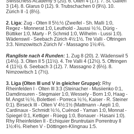
Swisschess Academy 5 (20). 6. Olten 4 (17). 7. St. Gallen
3 (14). 8. Glarus 0 (12). 9. Trubschachen 0 (9½). 10.
Zürich II -1 (8½).
2. Liga:
Zug - Olten II 5½:½ (Zweifel - Sh. Malli 1:0,
Regez - Monnerat 1:0, Leuthold - Jaussi ½:½, Dürig -
Büttiker 1:0, Marty - P. Schmid 1:0, Wilhelm - Lussi 1:0).
Wädenswil - Seebach Zürich 4½:1½. Tre Valli - Oftringen
3:3. Nimzowitsch Zürich IV - Massagno 1½:4½.
Rangliste nach 4 Runden:
1. Zug 8 (20).
2. Wädenswil 5
(14½). 3.
Olten II 5 (11½). 4
. Tre Valli 4 (12½).
5
.
Oftringen
4 (11½). 6.
Seebach 3 (12).
7. Massagno 2 (6½). 8.
Nimzowitsch 1 (7½).
3. Liga (Olten III und V in gleicher Gruppe):
Rhy
Rheinfelden I - Olten III 3:3 (Steinacher - Musiienko 0:1,
Damdinsuren - Stegmaier 1:0, Wessely - Born 1:0, Haag -
M. Angst ½:½, Bolettieri - Porreca ½:½, Kaiser - R. Steiner
0:1).
Birseck III - Olten V 4½:1½ (Mattmann - Aepli 1:0,
Cardinaux - Schmidt ½:½, Cuénod - Yaman 1:0, Monnat -
Spiegel 0:1, Kettiger - Rüegg 1:0, Bonauer - Hasani 1:0).
Rhy Rheinfelden II - Echiquier Bruntrutain Porrentruy II
1½:4½. Riehen V - Döttingen-Klingnau 1:5.