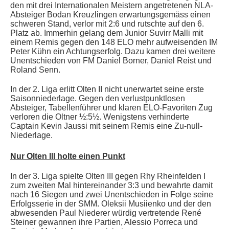
den mit drei Internationalen Meistern angetretenen NLA-
Absteiger Bodan Kreuzlingen erwartungsgemäss einen
schweren Stand, verlor mit 2:6 und rutschte auf den 6.
Platz ab. Immerhin gelang dem Junior Suvirr Malli mit
einem Remis gegen den 148 ELO mehr aufweisenden IM
Peter Kühn ein Achtungserfolg. Dazu kamen drei weitere
Unentschieden von FM Daniel
Borner, Daniel Reist und
Roland Senn.
In der 2. Liga erlitt Olten II nicht unerwartet seine erste
Saisonniederlage. Gegen den verlustpunktlosen
Absteiger, Tabellenführer und klaren ELO-Favoriten Zug
verloren die Oltner ½:5½. Wenigstens verhinderte
Captain Kevin Jaussi mit seinem Remis eine Zu-null-
Niederlage.
Nur Olten III holte einen Punkt
In der 3. Liga spielte Olten III gegen Rhy Rheinfelden I
zum zweiten Mal hintereinander 3:3 und bewahrte damit
nach 16 Siegen und zwei Unentschieden in Folge seine
Erfolgsserie in der SMM. Oleksii Musiienko und der den
abwesenden Paul Niederer würdig vertretende René
Steiner gewannen ihre Partien, Alessio Porreca und