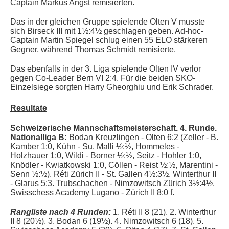
Cap
tain Markus Angst remisierten.
Das in der gleichen Gruppe spielende Olten V musste
sich Birseck III mit 1½:4½ geschlagen geben. Ad-hoc-
Captain Martin Spiegel schlug einen 55 ELO stärkeren
Gegner, während Thomas Schmidt r
emisierte
.
Das ebenfalls in der 3. Liga spielende Olten IV verlor
gegen Co-Leader Bern VI 2:4. Für die beiden SKO-
Einzelsiege sorgten
Harry Gheorghiu und Erik Schrader
.
Resultate
Schweizerische Mannschaftsmeisterschaft. 4. Runde.
Nationalliga B:
Bodan Kreuzlingen - Olten 6:2 (Zeller - B.
Kamber 1:0, Kühn - Su. Malli ½:½, Hommeles -
Holzhauer 1:0, Wildi - Borner ½:½, Seitz - Hohler 1:0,
Knödler - Kwiatkowski 1:0, Cöllen - Reist ½:½, Marentini -
Senn ½:½). Réti Zürich II - St. Gallen 4½:3½. Winterthur II
- Glarus 5:3.
Trubschachen - Nimzowitsch Zürich 3½:4½.
Swisschess Academy Lugano - Zürich II 8:0 f.
Rangliste nach 4 Runden:
1.
Réti II 8 (21). 2. Winterthur
II 8 (20½). 3. Bodan 6 (19½).
4. Nimzowitsch 6 (18). 5.