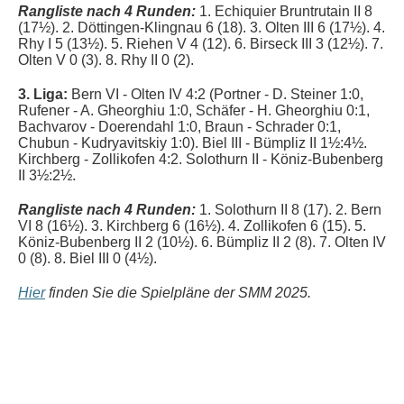
Rangliste nach 4 Runden:
1.
Echiquier Bruntrutain II 8
(17½). 2. Döttingen-Klingnau 6 (18). 3.
Olten III 6 (17½).
4.
Rhy I 5 (13½). 5. Riehen V 4 (12). 6. Birseck III 3 (12½). 7.
Olten V 0 (3). 8.
Rhy II 0 (2).
3. Liga:
Bern VI - Olten IV 4:2 (Portner - D. Steiner 1:0,
Rufener - A. Gheorghiu 1:0, Schäfer - H. Gheorghiu 0:1,
Bachvarov - Doerendahl 1:0, Braun - Schrader 0:1,
Chubun - Kudryavitskiy 1:0). Biel III - Bümpliz II 1½:4½.
Kirchberg - Zollikofen 4:2. Solothurn II - Köniz-Bubenberg
II 3½:2½.
Rangliste nach 4 Runden:
1. Solothurn II 8 (17). 2. Bern
VI 8 (16½). 3. Kirchberg 6 (16½). 4. Zollikofen 6 (15). 5.
Köniz-Bubenberg II 2 (10½).
6. Bümpliz II 2 (8). 7.
Olten IV
0 (8). 8
. Biel III 0 (4½).
Hier
finden Sie die Spielpläne der SMM 2025.