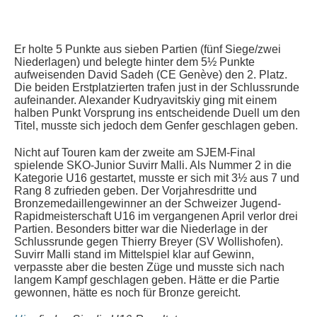
Er holte 5 Punkte aus sieben Partien (fünf Siege/zwei
Niederlagen) und belegte hinter dem 5½ Punkte
aufweisenden David Sadeh (CE Genève) den 2. Platz.
Die beiden Erstplatzierten trafen just in der Schlussrunde
aufeinander. Alexander Kudryavitskiy ging mit einem
halben Punkt Vorsprung ins entscheidende Duell um den
Titel, musste sich jedoch dem Genfer geschlagen geben.
Nicht auf Touren kam der zweite am SJEM-Final
spielende SKO-Junior Suvirr Malli. Als Nummer 2 in die
Kategorie U16 gestartet, musste er sich mit 3½ aus 7 und
Rang 8 zufrieden geben. Der Vorjahresdritte und
Bronzemedaillengewinner an der Schweizer Jugend-
Rapidmeisterschaft U16 im vergangenen April verlor drei
Partien. Besonders bitter war die Niederlage in der
Schlussrunde gegen Thierry Breyer (SV Wollishofen).
Suvirr Malli stand im Mittelspiel klar auf Gewinn,
verpasste aber die besten Züge und musste sich nach
langem Kampf geschlagen geben. Hätte er die Partie
gewonnen, hätte es noch für Bronze gereicht.