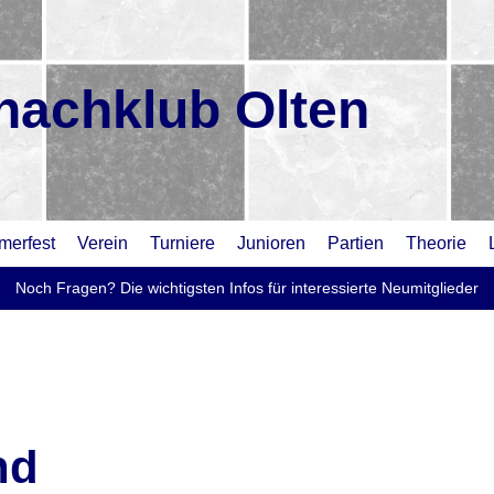
hachklub Olten
erfest
Verein
Turniere
Junioren
Partien
Theorie
Noch Fragen? Die wichtigsten Infos für interessierte Neumitglieder
nd