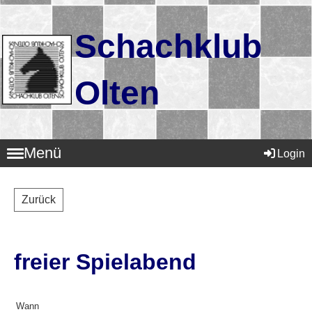
Schachklub
Olten
Menü
Login
Zurück
freier Spielabend
Wann