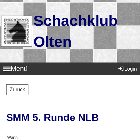
Schachklub
Olten
Menü
Login
Zurück
SMM 5. Runde NLB
Wann