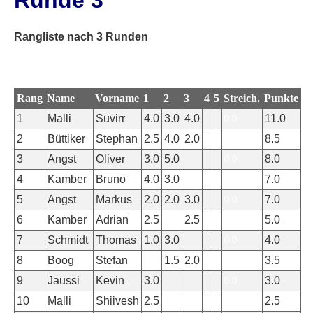
Runde 3
Rangliste nach 3 Runden
Rang
Name
Vorname
1
2
3
4
5
Streich.
Punkte
1
Malli
Suvirr
4.0
3.0
4.0
11.0
0.0
2
Büttiker
Stephan
2.5
4.0
2.0
8.5
0.0
3
Angst
Oliver
3.0
5.0
8.0
0.0
4
Kamber
Bruno
4.0
3.0
7.0
0.0
5
Angst
Markus
2.0
2.0
3.0
7.0
0.0
6
Kamber
Adrian
2.5
2.5
5.0
0.0
7
Schmidt
Thomas
1.0
3.0
4.0
0.0
8
Boog
Stefan
1.5
2.0
3.5
0.0
9
Jaussi
Kevin
3.0
3.0
0.0
10
Malli
Shiivesh
2.5
2.5
0.0