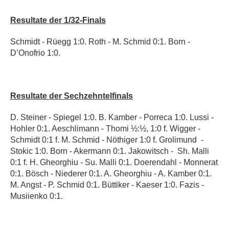
Resultate der 1/32-Finals
Schmidt - Rüegg 1:0.
Roth - M. Schmid 0:1.
Born
-
D’Onofrio 1:0.
Resultate der Sechzehntelfinals
D. Steiner - Spiegel 1:0. B.
Kamber -
Porreca 1:0. Lussi -
Hohler 0:1.
Aeschlimann - Thomi ½:½, 1:0 f.
Wigger -
Schmidt 0:1 f. M. Schmid - Nöthiger
1:0 f.
Grolimund
-
Stokic 1:0.
Born
-
Akermann 0:1. Jakowitsch -
Sh. Malli
0:1 f.
H. Gheorghiu - Su. Malli 0:1.
Doerendahl
- Monnerat
0:1.
Bösch -
Niederer 0:1. A. Gheorghiu - A.
Kamber 0:1.
M.
Angst - P.
Schmid 0:1.
Büttiker - Kaeser 1:0. F
azis -
Musiienko 0:1.