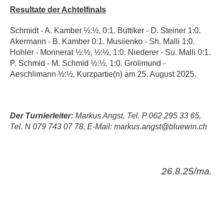
Resultate der Achtelfinals
Schmidt -
A. Kamber ½:½, 0:1. Büttiker -
D. Steiner 1:0.
Akermann -
B. Kamber 0:1.
Musiienko -
Sh. Malli 1:0.
Hohler -
Monnerat ½:½, ½:½, 1:0. Niederer - Su. Malli 0:1.
P. Schmid - M. Schmid ½:½, 1:0.
Grolimund -
Aeschlimann ½:½, Kurzpartie(n) am 25. August 2025.
Der Turnierleiter:
Markus Angst, Tel. P 062 295 33 65,
Tel. N 079 743 07 78, E-Mail: markus.angst@bluewin.ch
26.8.25/ma.