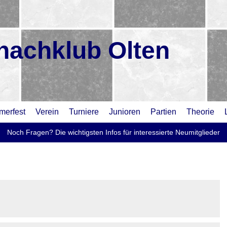
hachklub Olten
erfest
Verein
Turniere
Junioren
Partien
Theorie
Noch Fragen? Die wichtigsten Infos für interessierte Neumitglieder