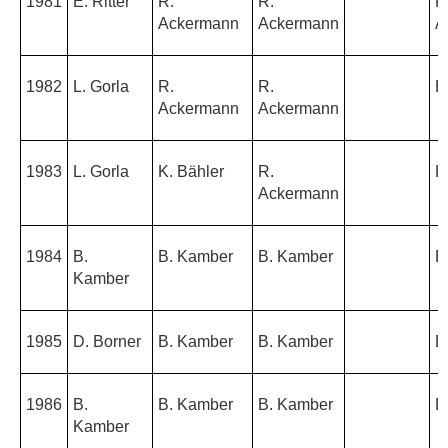
1981
E. Ritter
R.
R.
R
Ackermann
Ackermann
A
1982
L. Gorla
R.
R.
B
Ackermann
Ackermann
1983
L. Gorla
K. Bähler
R.
K
Ackermann
1984
B.
B. Kamber
B. Kamber
B
Kamber
1985
D. Borner
B. Kamber
B. Kamber
B
1986
B.
B. Kamber
B. Kamber
B
Kamber