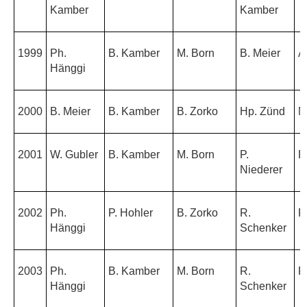
Kamber
Kamber
1999
Ph.
B. Kamber
M. Born
B. Meier
A
Hänggi
2000
B. Meier
B. Kamber
B. Zorko
Hp. Zünd
M
2001
W. Gubler
B. Kamber
M. Born
P.
D
Niederer
2002
Ph.
P. Hohler
B. Zorko
R.
P
Hänggi
Schenker
2003
Ph.
B. Kamber
M. Born
R.
P
Hänggi
Schenker