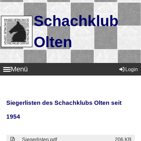
Schachklub
Olten
Menü
Login
Siegerlisten des Schachklubs Olten seit
1954
Siegerlisten.pdf
206 KB