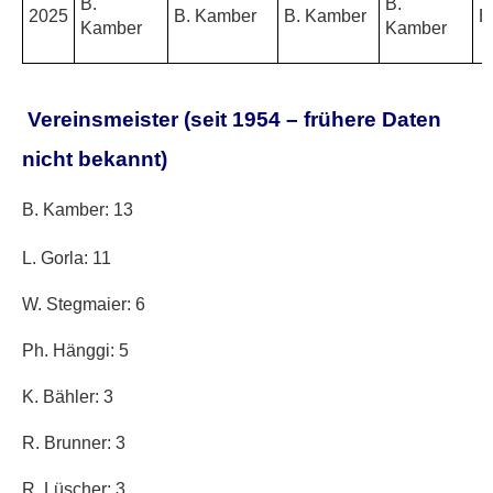
B.
B.
2025
B. Kamber
B. Kamber
B
Kamber
Kamber
Vereinsmeister (seit 1954 – frühere Daten
nicht bekannt)
B. Kamber: 13
L. Gorla: 11
W. Stegmaier: 6
Ph. Hänggi: 5
K. Bähler: 3
R. Brunner: 3
R. Lüscher: 3