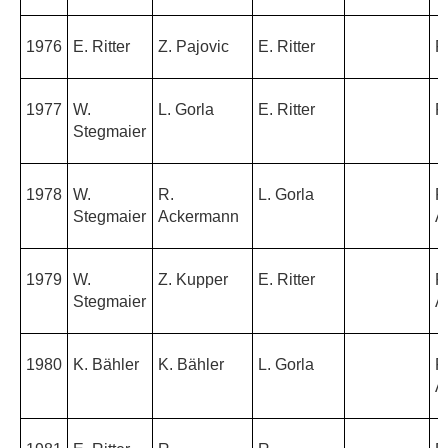
1976
E. Ritter
Z. Pajovic
E. Ritter
P
1977
W.
L. Gorla
E. Ritter
P
Stegmaier
1978
W.
R.
L. Gorla
R
Stegmaier
Ackermann
A
1979
W.
Z. Kupper
E. Ritter
R
Stegmaier
A
1980
K. Bähler
K. Bähler
L. Gorla
R
A