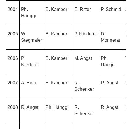
2004
Ph.
B. Kamber
E. Ritter
P. Schmid
A
Hänggi
2005
W.
B. Kamber
P. Niederer
D.
P
Stegmaier
Monnerat
2006
P.
B. Kamber
M. Angst
Ph.
T
Niederer
Hänggi
2007
A. Bieri
B. Kamber
R.
R. Angst
P
Schenker
2008
R. Angst
Ph. Hänggi
R.
R. Angst
R
Schenker