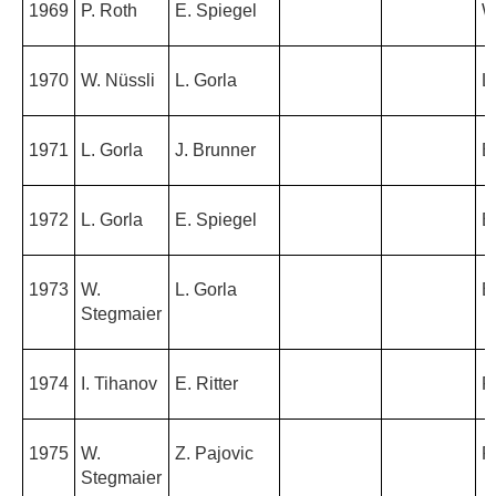
1969
P. Roth
E. Spiegel
W
1970
W. Nüssli
L. Gorla
L
1971
L. Gorla
J. Brunner
E
1972
L. Gorla
E. Spiegel
E.
1973
W.
L. Gorla
E
Stegmaier
1974
I. Tihanov
E. Ritter
P
1975
W.
Z. Pajovic
P
Stegmaier