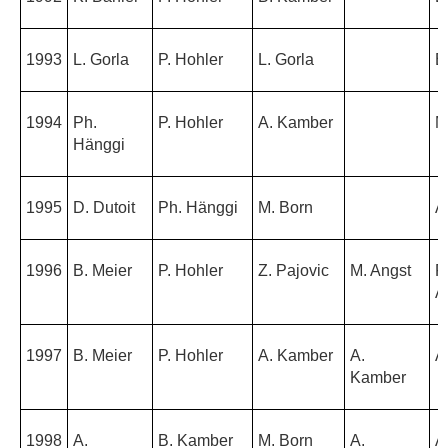
1993
L. Gorla
P. Hohler
L. Gorla
B
1994
Ph.
P. Hohler
A. Kamber
M
Hänggi
1995
D. Dutoit
Ph. Hänggi
M. Born
A
1996
B. Meier
P. Hohler
Z. Pajovic
M. Angst
R
A
1997
B. Meier
P. Hohler
A. Kamber
A.
A
Kamber
1998
A.
B. Kamber
M. Born
A.
A