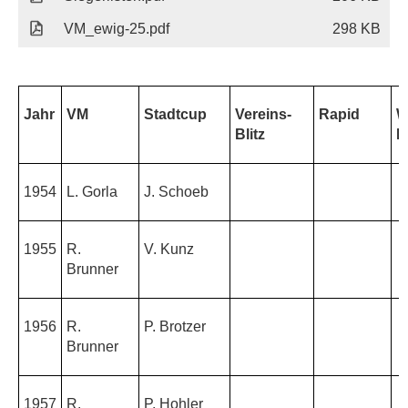
VM_ewig-25.pdf
298 KB
Jahr
VM
Stadtcup
Vereins-
Rapid
W
Blitz
Bl
1954
L. Gorla
J. Schoeb
1955
R.
V. Kunz
Brunner
1956
R.
P. Brotzer
Brunner
1957
R.
P. Hohler