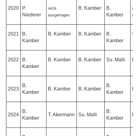
2020
P.
B. Kamber
B.
nicht
ni
Niederer
Kamber
ausgetragen
au
2021
B.
B. Kamber
B. Kamber
B.
S.
Kamber
Kamber
2022
B.
B. Kamber
B. Kamber
Su. Malli
B
Kamber
B.
B.
2023
B. Kamber
B. Kamber
B
Kamber
Kamber
B.
B.
2024
T. Akermann
Su. Malli
B
Kamber
Kamber