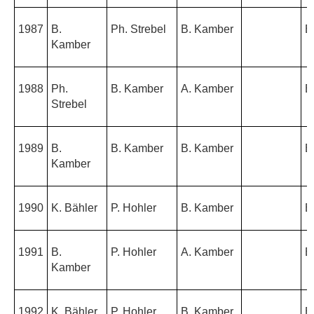
1987
B.
Ph. Strebel
B. Kamber
B
Kamber
1988
Ph.
B. Kamber
A. Kamber
B
Strebel
1989
B.
B. Kamber
B. Kamber
B
Kamber
1990
K. Bähler
P. Hohler
B. Kamber
B
1991
B.
P. Hohler
A. Kamber
B
Kamber
1992
K. Bähler
P. Hohler
B. Kamber
B