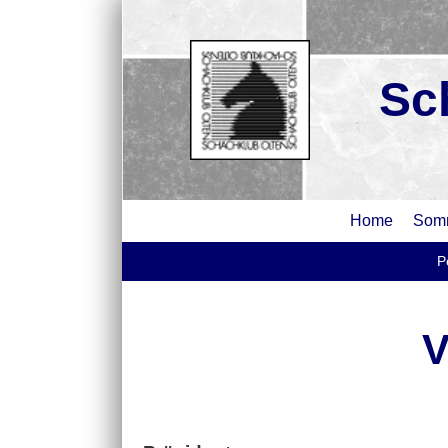
Sc
Home
Somm
Po
V