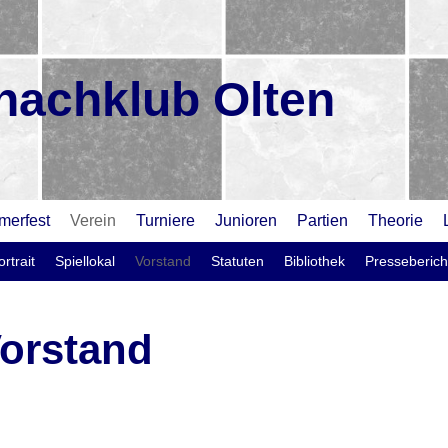
hachklub Olten
erfest
Verein
Turniere
Junioren
Partien
Theorie
rtrait
Spiellokal
Vorstand
Statuten
Bibliothek
Presseberich
orstand