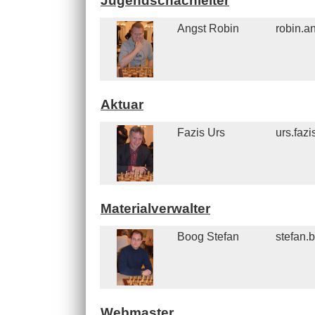
Jugendschachleiter
Angst Robin
robin.a
Aktuar
Fazis Urs
urs.faz
Materialverwalter
Boog Stefan
stefan.
Webmaster