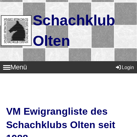
Schachklub
Olten
Menü
Login
VM Ewigrangliste des
Schachklubs Olten seit