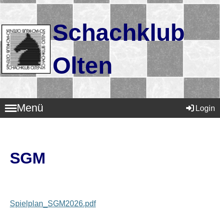
Schachklub
Olten
Menü
Login
SGM
Spielplan_SGM2026.pdf