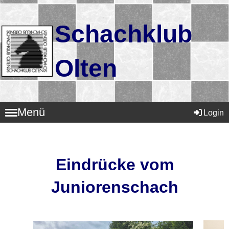
Schachklub
Olten
Menü
Login
Eindrücke vom
Juniorenschach