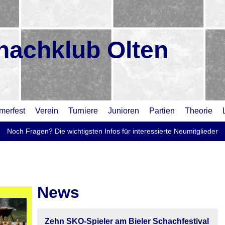
hachklub Olten
erfest
Verein
Turniere
Junioren
Partien
Theorie
Noch Fragen? Die wichtigsten Infos für interessierte Neumitglieder
News
Zehn SKO-Spieler am Bieler Schachfestival